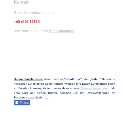
Kontakt
Rufen Sie einfach an unter
+49 4101 61519
oder nutzen Sie unser
Kontaktformular
.
Datenschutzhinweis:
Wenn Sie den
"Gefällt mir"
oder
„Teilen“
Button für
Facebook auf unseren Seiten nutzen, werden Ihre Daten automatisch direkt
an Facebook weitergeleitet. Lesen dazu unsere
Datenschutzangaben
. Mit
dem Klick auf diesen Button, stimmen Sie der Datenweitergabe an
Facebook ausdrücklich zu.
Teilen